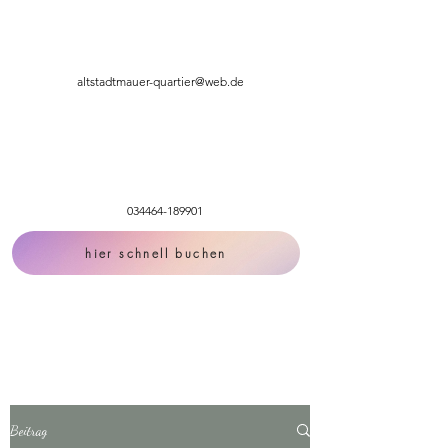
altstadtmauer-quartier@web.de
034464-189901
hier schnell buchen
Beitrag