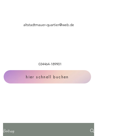
altstadtmauer-quartier@web.de
034464-189901
hier schnell buchen
Beitrag