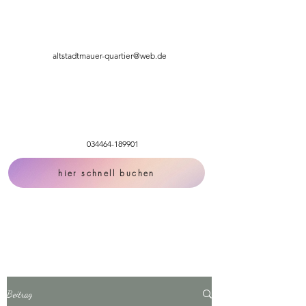
altstadtmauer-quartier@web.de
034464-189901
hier schnell buchen
Beitrag