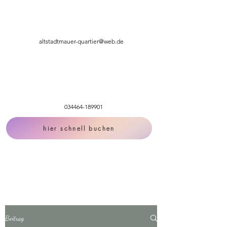
altstadtmauer-quartier@web.de
034464-189901
hier schnell buchen
Beitrag