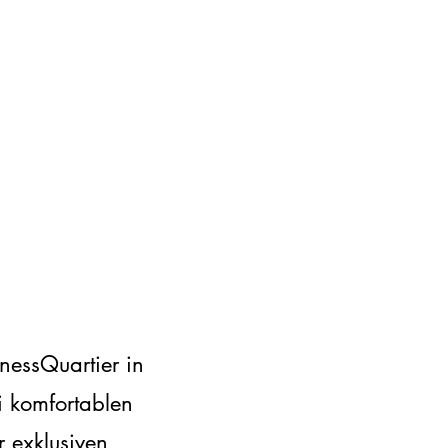
inessQuartier in
i komfortablen
 exklusiven