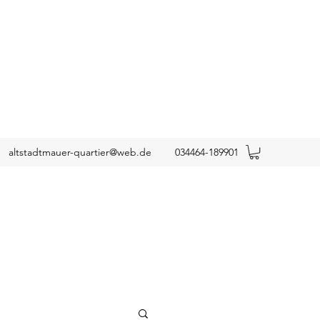
altstadtmauer-quartier@web.de
034464-189901