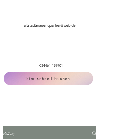
altstadtmauer-quartier@web.de
034464-189901
hier schnell buchen
Beitrag