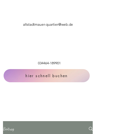
altstadtmauer-quartier@web.de
034464-189901
hier schnell buchen
Beitrag