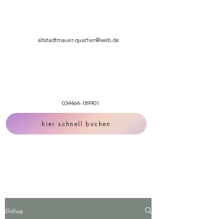
altstadtmauer-quartier@web.de
034464-189901
hier schnell buchen
Beitrag